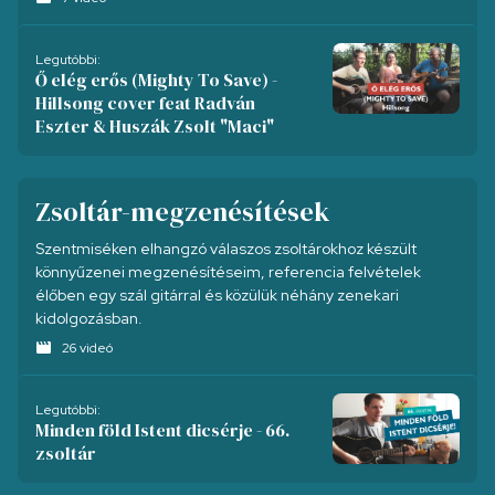
Legutóbbi:
Ő elég erős (Mighty To Save) -
Hillsong cover feat Radván
Eszter & Huszák Zsolt "Maci"
Zsoltár-megzenésítések
Szentmiséken elhangzó válaszos zsoltárokhoz készült
könnyűzenei megzenésítéseim, referencia felvételek
élőben egy szál gitárral és közülük néhány zenekari
kidolgozásban.
movie
26 videó
Legutóbbi:
Minden föld Istent dicsérje - 66.
zsoltár