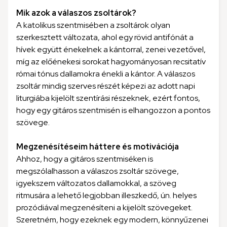
Mik azok a válaszos zsoltárok?
A katolikus szentmisében a zsoltárok olyan
szerkesztett változata, ahol egy rövid antifónát a
hívek együtt énekelnek a kántorral, zenei vezetővel,
míg az előénekesi sorokat hagyományosan recsitatív
római tónus dallamokra énekli a kántor. A válaszos
zsoltár mindig szerves részét képezi az adott napi
liturgiába kijelölt szentírási részeknek, ezért fontos,
hogy egy gitáros szentmisén is elhangozzon a pontos
szövege.
Megzenésítéseim háttere és motivációja
Ahhoz, hogy a gitáros szentmiséken is
megszólalhasson a válaszos zsoltár szövege,
igyekszem változatos dallamokkal, a szöveg
ritmusára a lehető legjobban illeszkedő, ún. helyes
prozódiával megzenésíteni a kijelölt szövegeket.
Szeretném, hogy ezeknek egy modern, könnyűzenei