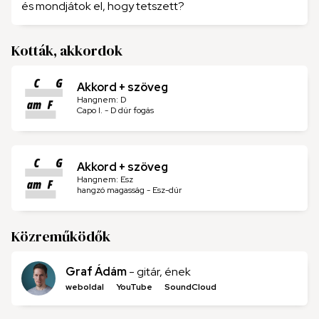
és mondjátok el, hogy tetszett?
Kották, akkordok
Akkord + szöveg
Hangnem: D
Capo I. - D dúr fogás
Akkord + szöveg
Hangnem: Esz
hangzó magasság - Esz-dúr
Közreműködők
Graf Ádám
- gitár, ének
weboldal
YouTube
SoundCloud