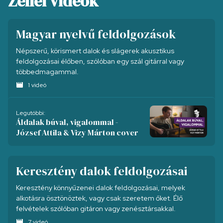
Zenei videók
Magyar nyelvű feldolgozások
Népszerű, körismert dalok és slágerek akusztikus
feldolgozásai élőben, szólóban egy szál gitárral vagy
többedmagammal.
movie
1 videó
Legutóbbi:
Áldalak búval, vigalommal -
József Attila & Vizy Márton cover
Keresztény dalok feldolgozásai
Keresztény könnyűzenei dalok feldolgozásai, melyek
alkotásra ösztönöztek, vagy csak szeretem őket. Élő
felvételek szólóban gitáron vagy zenésztársakkal.
movie
7 videó