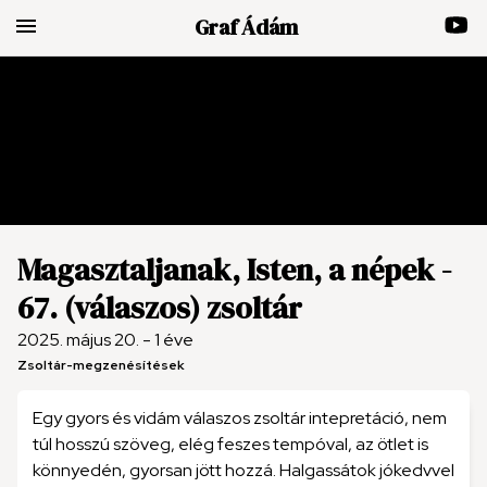
menu
Graf Ádám
Magasztaljanak, Isten, a népek -
67. (válaszos) zsoltár
2025. május 20. - 1 éve
Zsoltár-megzenésítések
Egy gyors és vidám válaszos zsoltár intepretáció, nem
túl hosszú szöveg, elég feszes tempóval, az ötlet is
könnyedén, gyorsan jött hozzá. Halgassátok jókedvvel