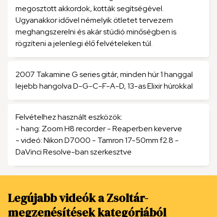
megosztott akkordok, kották segítségével.
Ugyanakkor idővel némelyik ötletet tervezem
meghangszerelni és akár stúdió minőségben is
rögzíteni a jelenlegi élő felvételeken túl.
2007 Takamine G series gitár, minden húr 1 hanggal
lejebb hangolva D-G-C-F-A-D, 13-as Elixir húrokkal
Felvételhez használt eszközök:
- hang: Zoom H8 recorder - Reaperben keverve
- videó: Nikon D7000 - Tamron 17-50mm f2.8 -
DaVinci Resolve-ban szerkesztve
Legújabb videók a Zsoltár-
megzenésítések kategóriából