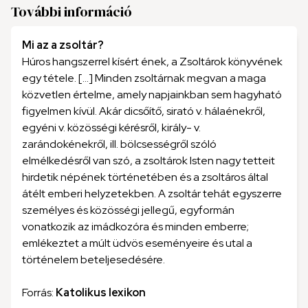
További információ
Mi az a zsoltár?
Húros hangszerrel kísért ének, a Zsoltárok könyvének
egy tétele. [...] Minden zsoltárnak megvan a maga
közvetlen értelme, amely napjainkban sem hagyható
figyelmen kívül. Akár dicsőítő, sirató v. hálaénekről,
egyéni v. közösségi kérésről, király- v.
zarándokénekről, ill. bölcsességről szóló
elmélkedésről van szó, a zsoltárok Isten nagy tetteit
hirdetik népének történetében és a zsoltáros által
átélt emberi helyzetekben. A zsoltár tehát egyszerre
személyes és közösségi jellegű, egyformán
vonatkozik az imádkozóra és minden emberre;
emlékeztet a múlt üdvös eseményeire és utal a
történelem beteljesedésére.
Forrás:
Katolikus lexikon