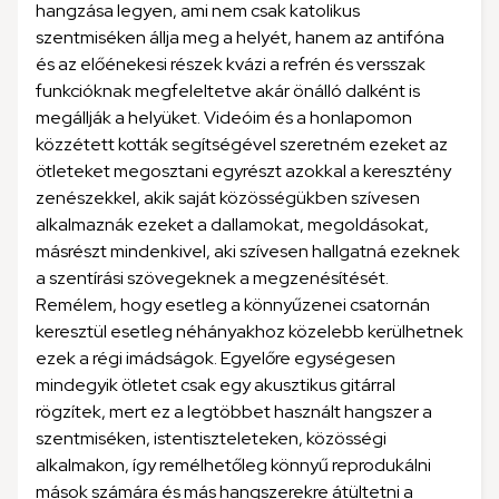
hangzása legyen, ami nem csak katolikus
szentmiséken állja meg a helyét, hanem az antifóna
és az előénekesi részek kvázi a refrén és versszak
funkcióknak megfeleltetve akár önálló dalként is
megállják a helyüket. Videóim és a honlapomon
közzétett kották segítségével szeretném ezeket az
ötleteket megosztani egyrészt azokkal a keresztény
zenészekkel, akik saját közösségükben szívesen
alkalmaznák ezeket a dallamokat, megoldásokat,
másrészt mindenkivel, aki szívesen hallgatná ezeknek
a szentírási szövegeknek a megzenésítését.
Remélem, hogy esetleg a könnyűzenei csatornán
keresztül esetleg néhányakhoz közelebb kerülhetnek
ezek a régi imádságok. Egyelőre egységesen
mindegyik ötletet csak egy akusztikus gitárral
rögzítek, mert ez a legtöbbet használt hangszer a
szentmiséken, istentiszteleteken, közösségi
alkalmakon, így remélhetőleg könnyű reprodukálni
mások számára és más hangszerekre átültetni a