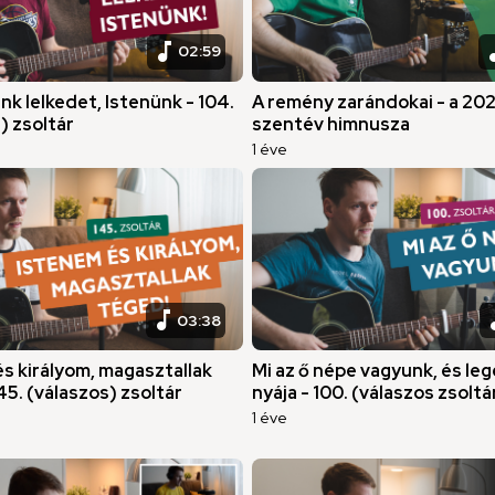
music_note
musi
02:59
nk lelkedet, Istenünk - 104.
A remény zarándokai - a 20
) zsoltár
szentév himnusza
1 éve
music_note
musi
03:38
s királyom, magasztallak
Mi az ő népe vagyunk, és le
45. (válaszos) zsoltár
nyája - 100. (válaszos zsoltá
1 éve