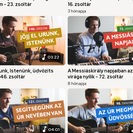
m - 23. zsoltár
16. zsoltár
3 hónapja
music_note
musi
03:22
Urunk, Istenünk, üdvözíts
A Messiáskirály napjaiban az
146. zsoltár
virága nyílik - 72. zsoltár
8 hónapja
music_note
musi
04:01