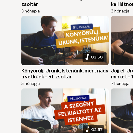
zsoltár
kell látno
3 hónapja
3 hónapja
music_note
03:50
Könyörülj, Urunk, Istenünk, mert nagy
Jöjj el, 
a vétkünk - 51. zsoltár
minket - 
5 hónapja
7 hónapja
music_note
02:57