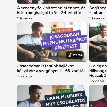
A szegény felkiáltott az Istenhez, és
Segítségü
Isten meghallgatta őt - 34. zsoltár
zsoltár
9 hónapja
9 hónapja
music_note
03:24
Jósagodban Istenünk hajlékot
Ő elég er
készitesz a szegénynek - 68. zsoltár
Hillsong 
Huszák Zs
11 hónapja
11 hónapja