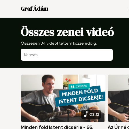
Graf Ádám
Összes zenei videó
Összesen 34 videót tettem közzé eddig.
music_note
03:12
Minden föld Istent dicsérje - 66.
Az Úr né