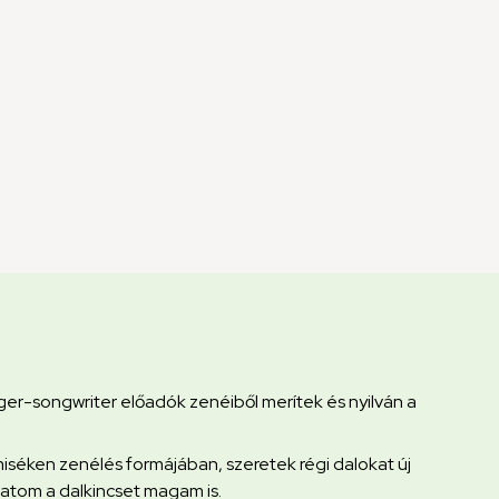
singer-songwriter előadók zenéiből merítek és nyilván a
séken zenélés formájában, szeretek régi dalokat új
atom a dalkincset magam is.