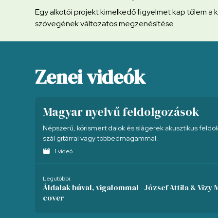
Egy alkotói projekt kimelkedő figyelmet kap tőlem a k
szövegének változatos megzenésítése.
Zenei videók
Magyar nyelvű feldolgozások
Népszerű, körismert dalok és slágerek akusztikus feldo
szál gitárral vagy többedmagammal.
movie
1 videó
Legutóbbi:
Áldalak búval, vigalommal - József Attila & Vizy
cover