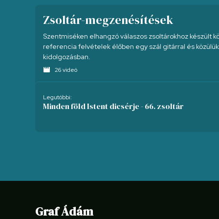
Zsoltár-megzenésítések
Szentmiséken elhangzó válaszos zsoltárokhoz készült
referencia felvételek élőben egy szál gitárral és közül
kidolgozásban.
movie
26 videó
Legutóbbi:
Minden föld Istent dicsérje - 66. zsoltár
Graf Ádám