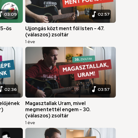
c_note
music_note
03:09
02:57
25-ös
Ujjongás közt ment föl Isten - 47.
(válaszos) zsoltár
1 éve
c_note
music_note
02:36
03:57
gelőjének
Magasztallak Uram, mivel
r)
megmentettél engem - 30.
(válaszos) zsoltár
1 éve