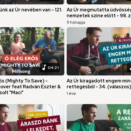
nk az Úr nevében van - 121.
Az Úr megmutatta üdvössé
nemzetek színe előtt - 98. z
9 hónapja
music_note
musi
04:21
ős (Mighty To Save) -
Az Úr kiragadott engem mi
cover feat Radván Eszter &
rettegésből - 34. (válaszos)
olt "Maci"
1 éve