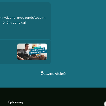
 könnyűzenei megzenésítéseim,
ük néhány zenekari
Összes videó
Újdonság