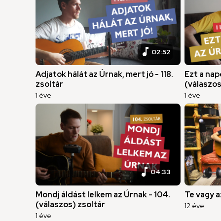
music_note
02:52
Adjatok hálát az Úrnak, mert jó - 118.
Ezt a napo
zsoltár
(válaszos
1 éve
1 éve
music_note
04:33
Mondj áldást lelkem az Úrnak - 104.
Te vagy a
(válaszos) zsoltár
12 éve
1 éve