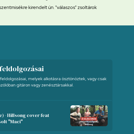
szentmisékre kirendelt ún. "válaszos" zsoltárok
feldolgozásai
feldolgozásai, melyek alkotásra ösztönöztek, vagy csak
szólóban gitáron vagy zenésztársakkal.
) - Hillsong cover feat
olt "Maci"