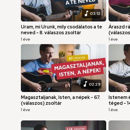
music_note
03:12
Uram, mi Urunk, mily csodálatos a te
Áraszd rá
neved - 8. válaszos zsoltár
(válaszos
1 éve
1 éve
music_note
02:29
Magasztaljanak, Isten, a népek - 67.
Istenem é
(válaszos) zsoltár
téged - 1
1 éve
1 éve