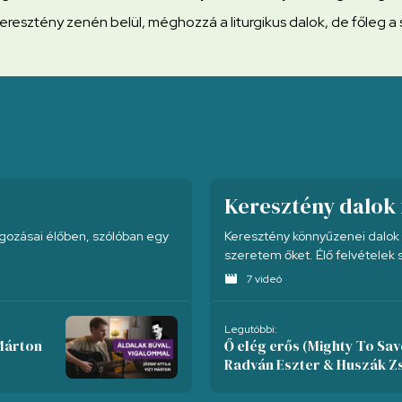
eresztény zenén belül, méghozzá a liturgikus dalok, de főleg a 
Keresztény dalok 
lgozásai élőben, szólóban egy
Keresztény könnyűzenei dalok 
szeretem őket. Élő felvételek 
movie
7 videó
Legutóbbi:
 Márton
Ő elég erős (Mighty To Save
Radván Eszter & Huszák Zs