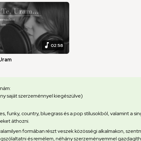
music_note
02:58
 Uram
anám:
ány saját szerzeménnyel kiegészülve)
ues, funky, country, bluegrass és a pop stílusokból, valamint a 
eket áthozni.
lamilyen formában részt veszek közösségi alkalmakon, szentmi
megszólaltatni és remélem, néhány szerzeményemmel gazdagíth