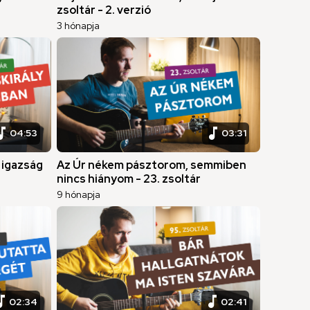
zsoltár - 2. verzió
3 hónapja
c_note
music_note
04:53
03:31
 igazság
Az Úr nékem pásztorom, semmiben
nincs hiányom - 23. zsoltár
9 hónapja
c_note
music_note
02:34
02:41