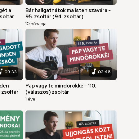
gét a
Bár hallgatnátok ma Isten szavára -
soltár
95. zsoltár (94. zsoltár)
10 hónapja
c_note
music_note
03:33
02:48
nden
Pap vagy te mindörökké - 110.
 zsoltár
(válaszos) zsoltár
1 éve