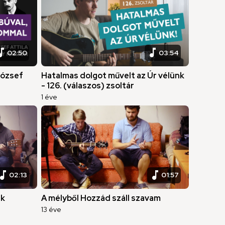
c_note
music_note
02:50
03:54
József
Hatalmas dolgot művelt az Úr vélünk
- 126. (válaszos) zsoltár
1 éve
sic_note
music_note
02:13
01:57
ék
A mélyből Hozzád száll szavam
13 éve