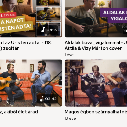
music_note
musi
04:15
t az Úristen adta! - 118.
Áldalak búval, vigalommal - 
) zsoltár
Attila & Vizy Márton cover
1 éve
music_note
mu
03:42
z, akiből élet árad
Magos égben szárnyalhatn
13 éve