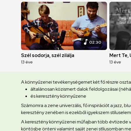
music_note
02:30
Szél sodorja, szél zilálja
Mert Te,
13 éve
13 éve
A könnyűzenei tevékenységemet két fő részre oszt
általánosan közismert dalok feldolgozásai (néh
és keresztény könnyűzene
Számomra a zene univerzális, fő inspirációt a jazz, bl
keresztény zenében is ezekből igyekszem stíluselem
A keresztény könnyűzenei műfajban több évtizede va
köntösbe önteni valamint saját zenei stlíusomban 